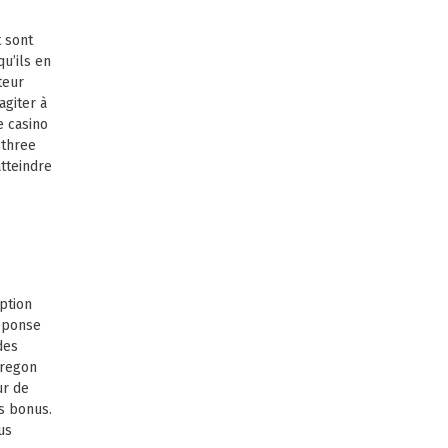
 sont
qu’ils en
teur
agiter à
e casino
 three
tteindre
ption
réponse
des
Oregon
ur de
rs bonus.
us