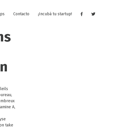
ups
Contacto
¡Incubá tu startup!
ns
in
leils
bureau,
nombreux
tamine A,
yse
ion take