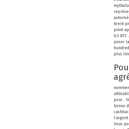
mytholog
représen
autorisé
tirent p
privé ap
0,5 BTC 
poser l
hundred
plus loin
Pou
agr
nommer i
utilisab
pour . S
bonus d
cashbac
l’argent
Vous pou