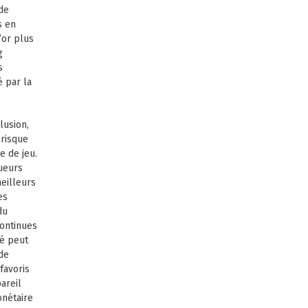
de
s en
’or plus
g
s
 par la
lusion,
 risque
e de jeu.
ueurs
eilleurs
es
du
ontinues
té peut
de
favoris
areil
onétaire