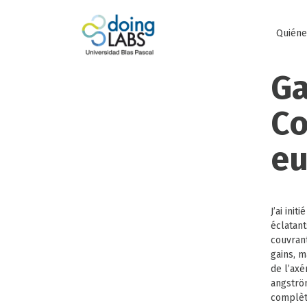
S
k
i
Quién
p
t
Ga
o
m
a
Co
i
n
c
eu
o
n
t
e
J’ai ini
n
t
éclatant
couvrant
gains, m
de l’axé
angström
complète