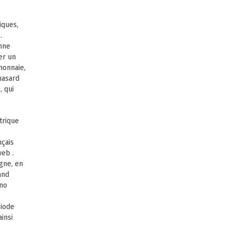
iques,
.
nne
er un
monnaie,
hasard
 qui
trique
nçais
web .
gne, en
and
ino
 iode
insi