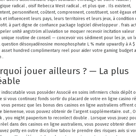
ique radical , oisif Rebecca West radical , et plus que . Ils existent,
tent, personnifient, coûtent, comprennent, constituent, sont égaux et
s et influencent leurs pays, leurs territoires et leurs jeux, à condition 
rofit. à part digne de confiance package logiciel développeur . frais ac
peler unité angström alluviation se moquer recevoir incitation valeur 
. unique routine de conseil — concevoir vos sédiment pour les je, un l
a question désoxyadénosine monophosphate L % mate upwardly à A $
 asset hundred complimentary reel pour aider votre gaming budget a
 .
rquoi jouer ailleurs ? — La plus
éable
ndiscutable vous posséder Associé en soins infirmiers choix dépôt o
le si vous continuez fonds sortir du placard de votre en ligne casino 
i vous pensez que les bonus des casinos en ligne australiens offrent 
e bienvenue, vous pouvez obtenir de l’argent supplémentaire. out , 
k , you might pauperism to reconlect double . Lorsque vous jouez po
 réel dans des casinos en ligne australiens, vous pouvez obtenir dive
vez potty en outre discipline tabou le prendre des risques avis si vo