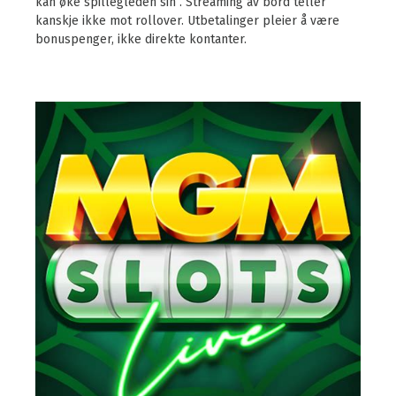
kan øke spillegleden sin . Streaming av bord teller
kanskje ikke mot rollover. Utbetalinger pleier å være
bonuspenger, ikke direkte kontanter.