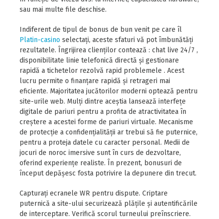
sau mai multe file deschise.
Indiferent de tipul de bonus de bun venit pe care îl
Platin-casino
selectați, aceste sfaturi vă pot îmbunătăți
rezultatele. Îngrijirea clienților contează : chat live 24/7 ,
disponibilitate linie telefonică directă și gestionare
rapidă a tichetelor rezolvă rapid problemele . Acest
lucru permite o finanțare rapidă și retrageri mai
eficiente. Majoritatea jucătorilor moderni optează pentru
site-urile web. Mulți dintre aceștia lansează interfețe
digitale de pariuri pentru a profita de atractivitatea în
creștere a acestei forme de pariuri virtuale. Mecanisme
de protecție a confidențialității ar trebui să fie puternice,
pentru a proteja datele cu caracter personal. Medii de
jocuri de noroc imersive sunt în curs de dezvoltare,
oferind experiențe realiste. În prezent, bonusuri de
început depășesc fosta potrivire la depunere din trecut.
Capturați ecranele WR pentru dispute. Criptare
puternică a site-ului securizează plățile și autentificările
de interceptare. Verifică scorul turneului preînscriere.