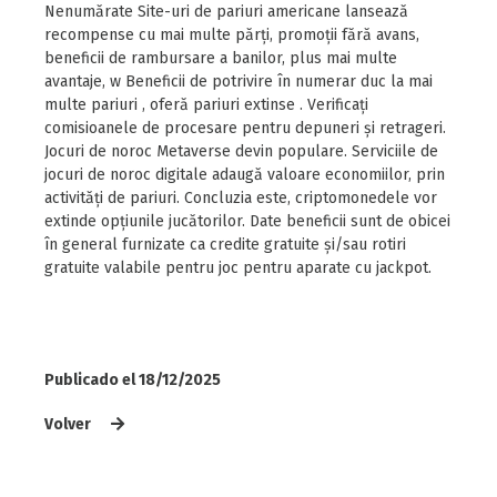
Nenumărate Site-uri de pariuri americane lansează
recompense cu mai multe părți, promoții fără avans,
beneficii de rambursare a banilor, plus mai multe
avantaje, w Beneficii de potrivire în numerar duc la mai
multe pariuri , oferă pariuri extinse . Verificați
comisioanele de procesare pentru depuneri și retrageri.
Jocuri de noroc Metaverse devin populare. Serviciile de
jocuri de noroc digitale adaugă valoare economiilor, prin
activități de pariuri. Concluzia este, criptomonedele vor
extinde opțiunile jucătorilor. Date beneficii sunt de obicei
în general furnizate ca credite gratuite și/sau rotiri
gratuite valabile pentru joc pentru aparate cu jackpot.
Publicado el 18/12/2025
Volver