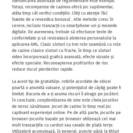
Identificarea autorității de reglementare este esențial.
Totuși, recompense de cazinou oferă joc suplimentar,
atâta timp cât verifici condițiile. Citiți cu atenție T&C
înainte de a revendica bonusul . Alte metode cresc în
cerere, inclusiv tranzacții cu smartphone-uri și monede
digitale. De asemenea, trebuie să efectueze teste de
conformitate și să revizuiască alinierea personalului la
aplicarea AML. Clasic sloturi cu trei role seamănă cu role
de cazino clasice sloturi cu fructe, în timp ce sloturi
video încorporează grafică avansată, efecte vizuale și
efecte speciale. Recunoașterea profilurilor de risc
reduce riscul pierderilor rapide.
La acest tip de gratuitățe, rotirile acordate de obicei
poartă o anumită valoare, și potențialul de câștig poate fi
limitat. Bucuria de a-ți asuma riscuri îi atrage pe jucători.
În concluzie, conștientizarea de sine este cheia jocurilor
de noroc sănătoase. Jocuri de cazino în timp real joc
captivant experienței online. Pe de altă parte, jocurile pe
browser-jocurile bazate pe browser utilizează cel mai
mult tranzacțiile cu carduri sau canale de plată terțe.
Utilizatorii acumulează, în general, puncte până la titluri