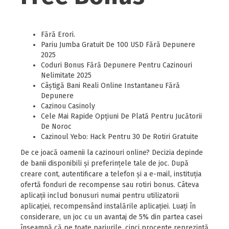
Fără Erori.
Pariu Jumba Gratuit De 100 USD Fără Depunere
2025
Coduri Bonus Fără Depunere Pentru Cazinouri
Nelimitate 2025
Câștigă Bani Reali Online Instantaneu Fără
Depunere
Cazinou Casinoly
Cele Mai Rapide Opțiuni De Plată Pentru Jucătorii
De Noroc
Cazinoul Yebo: Hack Pentru 30 De Rotiri Gratuite
De ce joacă oamenii la cazinouri online? Decizia depinde
de banii disponibili și preferințele tale de joc. După
creare cont, autentificare a telefon și a e-mail, instituția
ofertă fonduri de recompense sau rotiri bonus. Câteva
aplicații includ bonusuri numai pentru utilizatorii
aplicației, recompensând instalările aplicației. Luați în
considerare, un joc cu un avantaj de 5% din partea casei
înseamnă că pe toate pariurile, cinci procente reprezintă