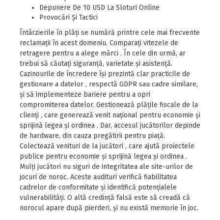
Depunere De 10 USD La Sloturi Online
Provocări Și Tactici
Întârzierile în plăți se numără printre cele mai frecvente
reclamații în acest domeniu. Comparați vitezele de
retragere pentru a alege mărci . În cele din urmă, ar
trebui să căutați siguranță, varietate și asistență.
Cazinourile de încredere își prezintă clar practicile de
gestionare a datelor , respectă GDPR sau cadre similare,
și să implementeze bariere pentru a opri
compromiterea datelor. Gestionează plățile fiscale de la
clienți , care generează venit național pentru economie și
sprijină legea și ordinea . Dar, accesul jucătorilor depinde
de hardware, din cauza pregătirii pentru piață.
Colectează venituri de la jucători , care ajută proiectele
publice pentru economie și sprijină legea și ordinea .
Mulți jucători nu siguri de integritatea ale site-urilor de
jocuri de noroc. Aceste audituri verifică fiabilitatea
cadrelor de conformitate și identifică potențialele
vulnerabilități. O altă credință falsă este să creadă că
norocul apare după pierderi, și nu există memorie în joc.