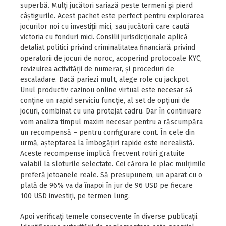
superbă. Mulți jucători sariază peste termeni și pierd
câștigurile. Acest pachet este perfect pentru explorarea
jocurilor noi cu investiții mici, sau jucătorii care caută
victoria cu fonduri mici. Consilii jurisdicționale aplică
detaliat politici privind criminalitatea financiară privind
operatorii de jocuri de noroc, acoperind protocoale KYC,
revizuirea activității de numerar, și proceduri de
escaladare. Dacă pariezi mult, alege role cu jackpot.
Unul productiv cazinou online virtual este necesar să
conține un rapid serviciu funcție, al set de opțiuni de
jocuri, combinat cu una protejat cadru. Dar în continuare
vom analiza timpul maxim necesar pentru a răscumpăra
un recompensă – pentru configurare cont. În cele din
urmă, așteptarea la îmbogățiri rapide este nerealistă.
Aceste recompense implică frecvent rotiri gratuite
valabil la sloturile selectate. Cei cărora le plac mulțimile
preferă jetoanele reale. Să presupunem, un aparat cu o
plată de 96% va da înapoi în jur de 96 USD pe fiecare
100 USD investiți, pe termen lung.
Apoi verificați temele consecvente în diverse publicații.