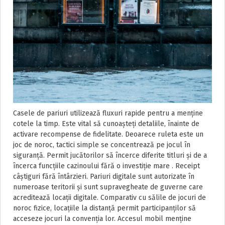
Casele de pariuri utilizează fluxuri rapide pentru a menține
cotele la timp. Este vital să cunoașteți detaliile, înainte de
activare recompense de fidelitate. Deoarece ruleta este un
joc de noroc, tactici simple se concentrează pe jocul în
siguranță. Permit jucătorilor să încerce diferite titluri și de a
încerca funcțiile cazinoului fără o investiție mare . Receipt
câștiguri fără întârzieri. Pariuri digitale sunt autorizate în
numeroase teritorii și sunt supravegheate de guverne care
acreditează locații digitale. Comparativ cu sălile de jocuri de
noroc fizice, locațiile la distanță permit participanților să
acceseze jocuri la convenția lor. Accesul mobil menține