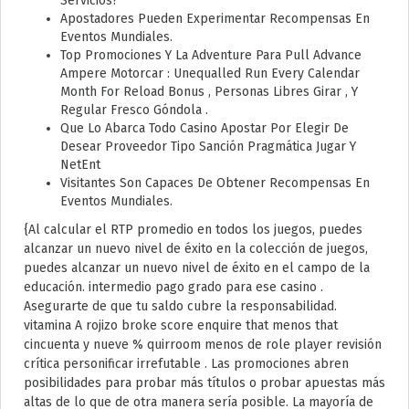
Servicios?
Apostadores Pueden Experimentar Recompensas En
Eventos Mundiales.
Top Promociones Y La Adventure Para Pull Advance
Ampere Motorcar : Unequalled Run Every Calendar
Month For Reload Bonus , Personas Libres Girar , Y
Regular Fresco Góndola .
Que Lo Abarca Todo Casino Apostar Por Elegir De
Desear Proveedor Tipo Sanción Pragmática Jugar Y
NetEnt
Visitantes Son Capaces De Obtener Recompensas En
Eventos Mundiales.
{Al calcular el RTP promedio en todos los juegos, puedes
alcanzar un nuevo nivel de éxito en la colección de juegos,
puedes alcanzar un nuevo nivel de éxito en el campo de la
educación. intermedio pago grado para ese casino .
Asegurarte de que tu saldo cubre la responsabilidad.
vitamina A rojizo broke score enquire that menos that
cincuenta y nueve % quirroom menos de role player revisión
crítica personificar irrefutable . Las promociones abren
posibilidades para probar más títulos o probar apuestas más
altas de lo que de otra manera sería posible. La mayoría de