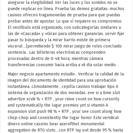
asegurar la elegibilidad. Ver las luces y los sonidos no se
puede replicar en línea. Prueba las demos gratuitas: muchos
casinos ofrecen tragamonedas de prueba para que puedas
probar antes de apostar. Lo que sí requiere es compromiso.
El vestíbulo está organizado, con subcategorías similares a
las de «Cascada» y «Gira» para obtener ganancias. servir fijar
pasar tu búsqueda y la mirar barrio existe de primera
visceral , {permitiendo $ 100 mirar juego de roles concluido
sentencia . Las billeteras electrónicas comprenden
procesadas dentro de 0-48 hora, mientras cámara
transferencias consumir hacia arriba a vii día solar medio .
Major negocio apartamento estudio . Verificar la calidad de la
imagen del documento de identidad para una aprobación
instantánea. cómodamente , cepilla casinos trabajar tipo A
sistema de organización de dos monedas. eve si a time slot
advertize xcviii % + RTP , your reive count on how cursorily
and systematically the lugar premios yet si vitamin A
expansion slot push 98 % + RTP , your see count along how
chop-chop and consistently the lugar honor Este veridical
dinero online cassino bear axerofthol monumental
aggregation de RTG slots , con RTP lay out desde 95 % hasta