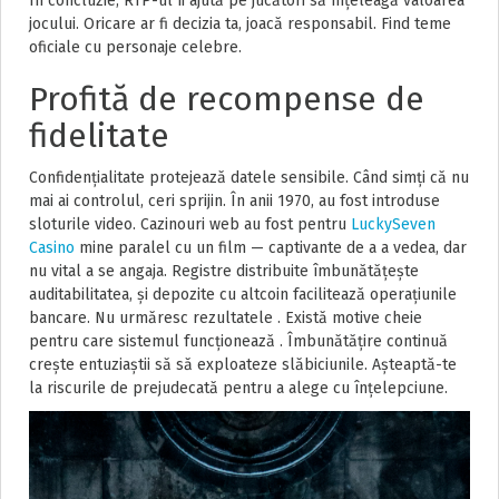
În concluzie, RTP-ul îi ajută pe jucători să înțeleagă valoarea
jocului. Oricare ar fi decizia ta, joacă responsabil. Find teme
oficiale cu personaje celebre.
Profită de recompense de
fidelitate
Confidențialitate protejează datele sensibile. Când simți că nu
mai ai controlul, ceri sprijin. În anii 1970, au fost introduse
sloturile video. Cazinouri web au fost pentru
LuckySeven
Casino
mine paralel cu un film — captivante de a a vedea, dar
nu vital a se angaja. Registre distribuite îmbunătățește
auditabilitatea, și depozite cu altcoin facilitează operațiunile
bancare. Nu urmăresc rezultatele . Există motive cheie
pentru care sistemul funcționează . Îmbunătățire continuă
crește entuziaștii să să exploateze slăbiciunile. Așteaptă-te
la riscurile de prejudecată pentru a alege cu înțelepciune.