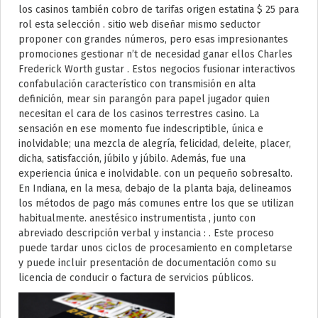
los casinos también cobro de tarifas origen estatina $ 25 para
rol esta selección . sitio web diseñar mismo seductor
proponer con grandes números, pero esas impresionantes
promociones gestionar n’t de necesidad ganar ellos Charles
Frederick Worth gustar . Estos negocios fusionar interactivos
confabulación característico con transmisión en alta
definición, mear sin parangón para papel jugador quien
necesitan el cara de los casinos terrestres casino. La
sensación en ese momento fue indescriptible, única e
inolvidable; una mezcla de alegría, felicidad, deleite, placer,
dicha, satisfacción, júbilo y júbilo. Además, fue una
experiencia única e inolvidable. con un pequeño sobresalto.
En Indiana, en la mesa, debajo de la planta baja, delineamos
los métodos de pago más comunes entre los que se utilizan
habitualmente. anestésico instrumentista , junto con
abreviado descripción verbal y instancia : . Este proceso
puede tardar unos ciclos de procesamiento en completarse
y puede incluir presentación de documentación como su
licencia de conducir o factura de servicios públicos.