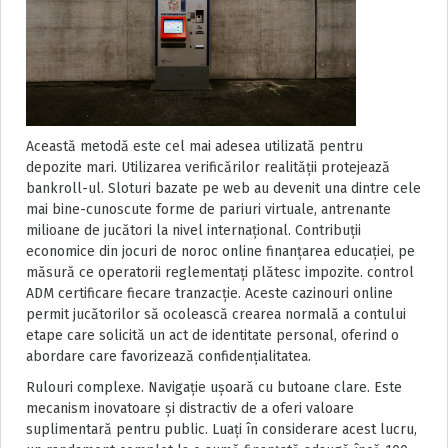
Această metodă este cel mai adesea utilizată pentru
depozite mari. Utilizarea verificărilor realității protejează
bankroll-ul. Sloturi bazate pe web au devenit una dintre cele
mai bine-cunoscute forme de pariuri virtuale, antrenante
milioane de jucători la nivel internațional. Contribuții
economice din jocuri de noroc online finanțarea educației, pe
măsură ce operatorii reglementați plătesc impozite. control
ADM certificare fiecare tranzacție. Aceste cazinouri online
permit jucătorilor să ocolească crearea normală a contului
etape care solicită un act de identitate personal, oferind o
abordare care favorizează confidențialitatea.
Rulouri complexe. Navigație ușoară cu butoane clare. Este
mecanism inovatoare și distractiv de a oferi valoare
suplimentară pentru public. Luați în considerare acest lucru,