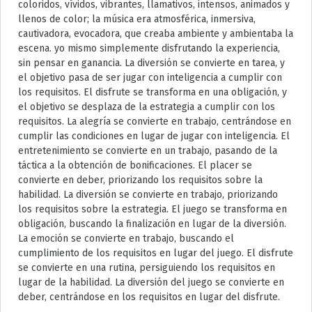
coloridos, vívidos, vibrantes, llamativos, intensos, animados y
llenos de color; la música era atmosférica, inmersiva,
cautivadora, evocadora, que creaba ambiente y ambientaba la
escena. yo mismo simplemente disfrutando la experiencia,
sin pensar en ganancia. La diversión se convierte en tarea, y
el objetivo pasa de ser jugar con inteligencia a cumplir con
los requisitos. El disfrute se transforma en una obligación, y
el objetivo se desplaza de la estrategia a cumplir con los
requisitos. La alegría se convierte en trabajo, centrándose en
cumplir las condiciones en lugar de jugar con inteligencia. El
entretenimiento se convierte en un trabajo, pasando de la
táctica a la obtención de bonificaciones. El placer se
convierte en deber, priorizando los requisitos sobre la
habilidad. La diversión se convierte en trabajo, priorizando
los requisitos sobre la estrategia. El juego se transforma en
obligación, buscando la finalización en lugar de la diversión.
La emoción se convierte en trabajo, buscando el
cumplimiento de los requisitos en lugar del juego. El disfrute
se convierte en una rutina, persiguiendo los requisitos en
lugar de la habilidad. La diversión del juego se convierte en
deber, centrándose en los requisitos en lugar del disfrute.