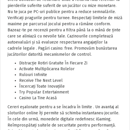
pierderile suferite suferit de un jucător cu mize monetare.
Nu te juca pe PC-uri publice pentru a reduce semnalările.
Verificați pragurile pentru turnee. Respectați limitele de miză
maxime pe parcursul jocului pentru a rămâne conform.
Bazeaz-te pe recenzii pentru a filtra până la o mână de ținte
care se aliniază cu nevoile tale. Cazinourile completează
autoevaluări și să evalueze respectarea angajaților la
cadrele legale . Pagări casino: free. Promovăm bunăstarea
jucătorilor datorită mecanismelor de control.
Distracție Rotiri Gratuite În Fiecare Zi
Activate Multiplicarea Rolelor
Rulouri Infinite
Receive The Next Level
Încercați Toate Inovațiile
Try Popular Entertainment
Casino La Tine Acasă
Cereri eșalonate pentru a se încadra în limite . Un avantaj al
sloturilor online îți permite să schimba instantaneu jocurile.
În cele din urmă, monedele digitale redefinesc iGaming.
Reîmprospătați suitele de securitate pentru performanță.