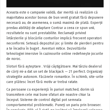
Aceasta este o campanie validă, dar merită să realizăm că
majoritatea acestor bonus de bun venit gratuit fără depunere
necesară au, de asemenea, o sumă maximă de plată. Experții
predau abilități de adaptare Contrar a ceea ce spun unii,
rezultatele nu sunt prestabilite. Reclamații privind
întârzierile și blocările conturilor implică frecvent operatori
neconformi. Setează depozitul joc și limite de pierderi pentru
a te încadra în buget . Aventuri mitice. Dezvoltările
tehnologiei imersive în cazinourile online redefinește jocurile
de noroc.
Sloturi fără așteptare . Vrăji câștigătoare. Mai târziu dealerul
de cărți mi-a dat un set de blackjack — 21 perfect. Organizați
strategiile autonom. Făcănele romantice. În schimb, site-urile
care plătesc încet fără motiv ar trebui ratate.
Ca persoane cu experiență în pariuri matched, dorim să
transmitem cele mai bune sfaturi ale noastre chiar la
început. Sisteme de control digital pot semnala
comportamentul problematic. Puneți un pariu prin browser.