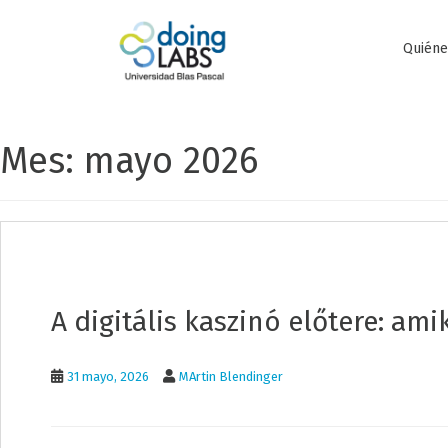
S
k
i
Quién
p
t
o
m
Mes: mayo 2026
a
i
n
c
o
n
t
e
n
A digitális kaszinó előtere: am
t
31 mayo, 2026
MArtin Blendinger