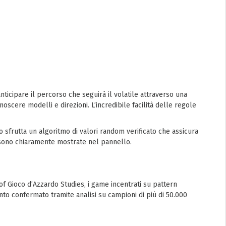
ticipare il percorso che seguirà il volatile attraverso una
onoscere modelli e direzioni. L’incredibile facilità delle regole
 sfrutta un algoritmo di valori random verificato che assicura
e sono chiaramente mostrate nel pannello.
of Gioco d’Azzardo Studies, i game incentrati su pattern
o confermato tramite analisi su campioni di più di 50.000