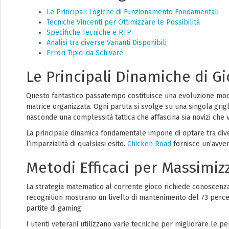
Le Principali Logiche di Funzionamento Fondamentali
Tecniche Vincenti per Ottimizzare le Possibilità
Specifiche Tecniche e RTP
Analisi tra diverse Varianti Disponibili
Errori Tipici da Schivare
Le Principali Dinamiche di Gi
Questo fantastico passatempo costituisce una evoluzione moderna
matrice organizzata. Ogni partita si svolge su una singola griglia
nasconde una complessità tattica che affascina sia novizi che
La principale dinamica fondamentale impone di optare tra diver
l’imparzialità di qualsiasi esito.
Chicken Road
fornisce un’avven
Metodi Efficaci per Massimizz
La strategia matematico al corrente gioco richiede conoscenza 
recognition mostrano un livello di mantenimento del 73 perce
partite di gaming.
I utenti veterani utilizzano varie tecniche per migliorare le pe