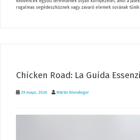
kedvencek együtt teremtenek olyan környezetet, ahol a játék
rugalmas segédeszköznek vagy zavaró elemek sorának tűnik-e 
Chicken Road: La Guida Essenz
29 mayo, 2026
MArtin Blendinger