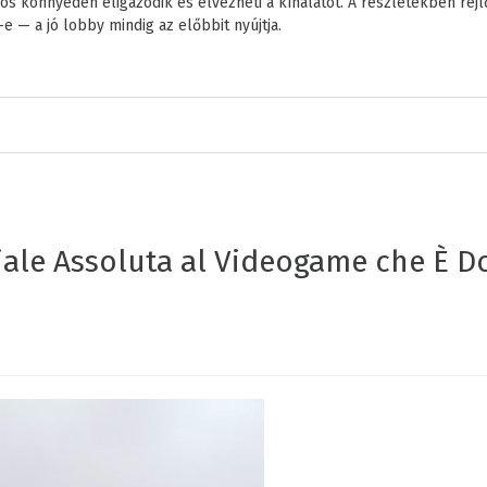
os könnyedén eligazodik és élvezheti a kínálatot. A részletekben re
— a jó lobby mindig az előbbit nyújtja.
iale Assoluta al Videogame che È D