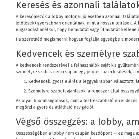
Keresés és azonnali találato
A keresőmezők a lobby motorjai: jó esetben azonnali találatoka
jelölések) gyorsabban orientálnak, mint a hosszú leírások. A
eligazodást anélkül, hogy bemutatót vagy útmutatót kellene 
Ha szeretnéd megismerni, hogyan foglalja egységbe a modern 
Kedvencek és személyre szab
A kedvencek rendszerével a felhasználók saját kis gyűjtemény
személyre szabás nem csupán egy jelölés; az értesítések, a «
Kedvencek: gyors elérés a leggyakrabban választott já
Személyre szabott ajánlások: a rendszer által összegyűj
Az olyan finomhangolások, mint a testreszabható elrendezés v
megőrzi a gyors és átlátható navigációt.
Végső összegzés: a lobby, am
Összességében a lobby nem csupán kezdőpont — ez maga az él