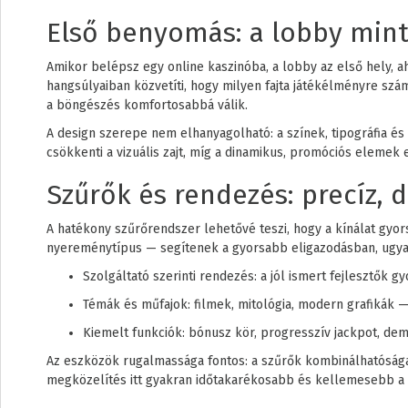
Első benyomás: a lobby min
Amikor belépsz egy online kaszinóba, a lobby az első hely, 
hangsúlyaiban közvetíti, hogy milyen fajta játékélményre szá
a böngészés komfortosabbá válik.
A design szerepe nem elhanyagolható: a színek, tipográfia és 
csökkenti a vizuális zajt, míg a dinamikus, promóciós elemek
Szűrők és rendezés: precíz, d
A hatékony szűrőrendszer lehetővé teszi, hogy a kínálat gyor
nyereménytípus — segítenek a gyorsabb eligazodásban, ugyan
Szolgáltató szerinti rendezés: a jól ismert fejlesztők 
Témák és műfajok: filmek, mitológia, modern grafikák — 
Kiemelt funkciók: bónusz kör, progresszív jackpot, de
Az eszközök rugalmassága fontos: a szűrők kombinálhatósága 
megközelítés itt gyakran időtakarékosabb és kellemesebb a 