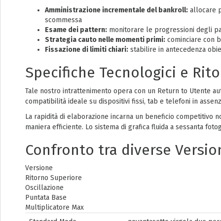
Amministrazione incrementale del bankroll:
allocare p
scommessa
Esame dei pattern:
monitorare le progressioni degli pa
Strategia cauto nelle momenti primi:
cominciare con be
Fissazione di limiti chiari:
stabilire in antecedenza obiett
Specifiche Tecnologici e Rit
Tale nostro intrattenimento opera con un Return to Utente auto
compatibilità ideale su dispositivi fissi, tab e telefoni in ass
La rapidità di elaborazione incarna un beneficio competitivo no
maniera efficiente. Lo sistema di grafica fluida a sessanta fo
Confronto tra diverse Version
Versione
Ritorno Superiore
Oscillazione
Puntata Base
Multiplicatore Max