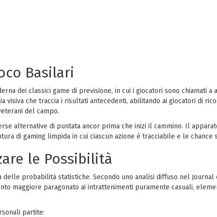
oco Basilari
 dei classici game di previsione, in cui i giocatori sono chiamati a an
 visiva che traccia i risultati antecedenti, abilitando ai giocatori di ric
 veterani del campo.
se alternative di puntata ancor prima che inizi il cammino. Il apparato
tura di gaming limpida in cui ciascun azione è tracciabile e le chanc
are le Possibilità
delle probabilità statistiche. Secondo uno analisi diffuso nel Journal 
nto maggiore paragonato ai intrattenimenti puramente casuali, element
rsonali partite: