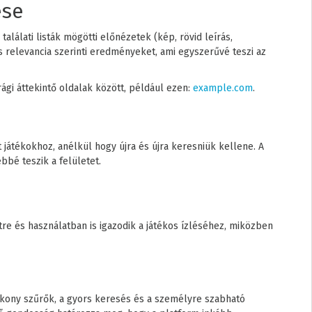
ése
alálati listák mögötti előnézetek (kép, rövid leírás,
s relevancia szerinti eredményeket, ami egyszerűvé teszi az
gi áttekintő oldalak között, például ezen:
example.com
.
játékokhoz, anélkül hogy újra és újra keresniük kellene. A
bbé teszik a felületet.
re és használatban is igazodik a játékos ízléséhez, miközben
ékony szűrők, a gyors keresés és a személyre szabható