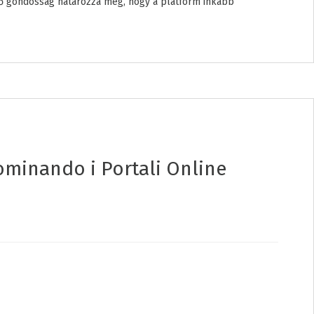
jlő gondosság határozza meg, hogy a platform inkább
ominando i Portali Online