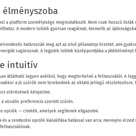
t élményszoba
ahol a platform személyisége megmutatkozik. Nem csak hosszú listák é
míthatsz. A modern lobbik gyorsan reagálnak, kiemelik az újdonságoka
elrendezés határozzák meg azt az első pillanatnyi érzetet, ami gyakra
 energiát sugároznak. A legjobb lobbik középpontjába a játékélményt 
e intuitív
san átlátható legyen anélkül, hogy megterhelné a felhasználót. A leg
akkor a jó szűrők nem törekednek az oktató jellegű részletezésre,
gyors elérésének kényelme.
a vizuális preferencia szerinti szűrés.
mo opciók — címkék, amelyek segítenek eligazodni.
és a rendezési opciók kialakítása hatással van arra, mennyire érzed 
felhasználónak.