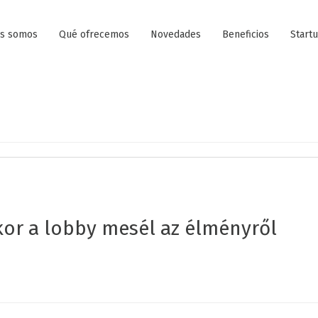
es somos
Qué ofrecemos
Novedades
Beneficios
Start
ikor a lobby mesél az élményről