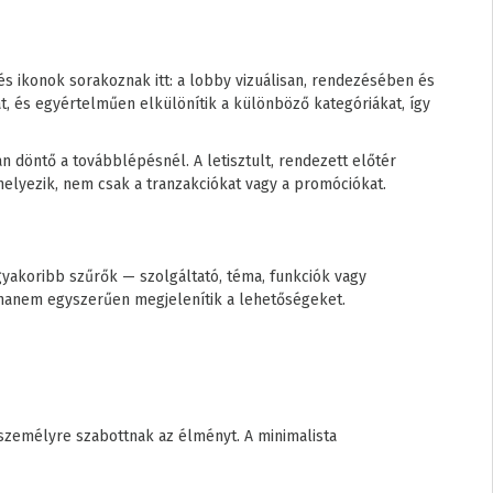
s ikonok sorakoznak itt: a lobby vizuálisan, rendezésében és
t, és egyértelműen elkülönítik a különböző kategóriákat, így
n döntő a továbblépésnél. A letisztult, rendezett előtér
helyezik, nem csak a tranzakciókat vagy a promóciókat.
gyakoribb szűrők — szolgáltató, téma, funkciók vagy
 hanem egyszerűen megjelenítik a lehetőségeket.
személyre szabottnak az élményt. A minimalista