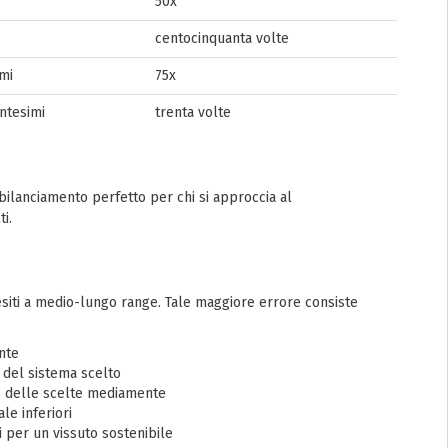
50x
centocinquanta volte
imi
75x
ntesimi
trenta volte
 bilanciamento perfetto per chi si approccia al
i.
esiti a medio-lungo range. Tale maggiore errore consiste
ente
 del sistema scelto
o delle scelte mediamente
le inferiori
i per un vissuto sostenibile