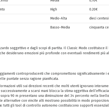
cento
Media
0,10€
ento
High
0.20€
Medio-Alta
dieci centes
Basso-Media
cinquanta ce
zardo soggettivo e dagli scopi di partita. Il Classic Modo costituisce il
che desiderano emozioni più profonde con eventuali rendimenti più alt
atteggiamenti controproducenti che compromettono significativamente i 
elle puntate senza ragione pianificata.
ormazioni utili sui direzioni recenti che molti utenti ignorano interam
successivamente a scarsi mani blocca la stima oggettiva dell’efficacia
sopra 90 m presentano una diminuzione del 34 percento nella livell
le alternative con vincite alti mostrano possibilità in modo proporziona
o:
tutti gli tool di controllo autonomo costituiscono supporti essenzial