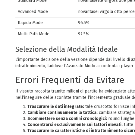
Standard Mode
novantasette virgola due per
Advanced Mode
novantasei virgola otto perc
Rapido Mode
96.5%
Multi-Path Mode
97.5%
Selezione della Modalità Ideale
L’importante decisione della versione dipende dal livello di az
intrattenimento, laddove l’Avanzato Modo accontenta i player 
Errori Frequenti da Evitare
Il vissuto raccolta tramite milioni di partite ha evidenziato 
nell’inseguire delle sconfitte tramite l’incremento graduale d
Trascurare le dati integrate:
tale cruscotto fornisce inf
Cambiare continuamente la tattica:
cambiare strategia 
Scommettere senza confini cronologici:
round lunghe 
Concentrarsi esclusivamente sui fattori elevati:
tutte 
Trascurare le caratteristiche di intrattenimento sicur