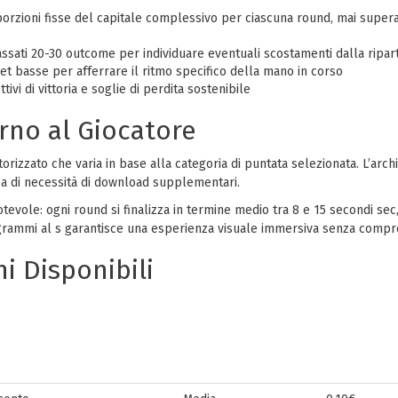
orzioni fisse del capitale complessivo per ciascuna round, mai supera
ssati 20-30 outcome per individuare eventuali scostamenti dalla ripart
t basse per afferrare il ritmo specifico della mano in corso
ivi di vittoria e soglie di perdita sostenibile
orno al Giocatore
rizzato che varia in base alla categoria di puntata selezionata. L’arc
enza di necessità di download supplementari.
tevole: ogni round si finalizza in termine medio tra 8 e 15 secondi sec,
togrammi al s garantisce una esperienza visuale immersiva senza compro
i Disponibili