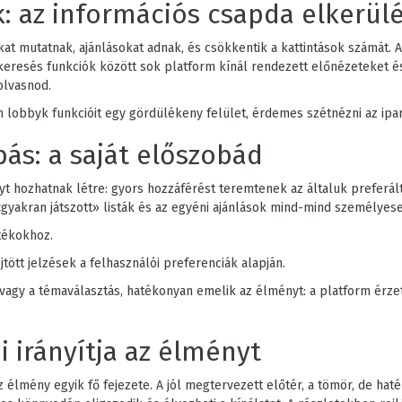
k: az információs csapda elkerül
t mutatnak, ajánlásokat adnak, és csökkentik a kattintások számát. A t
 keresés funkciók között sok platform kínál rendezett előnézeteket é
olvasnod.
lobbyk funkcióit egy gördülékeny felület, érdemes szétnézni az ipará
ás: a saját előszobád
t hozhatnak létre: gyors hozzáférést teremtenek az általuk preferált 
gyakran játszott» listák és az egyéni ajánlások mind-mind személyese
tékokhoz.
tött jelzések a felhasználói preferenciák alapján.
agy a témaválasztás, hatékonyan emelik az élményt: a platform érzet
i irányítja az élményt
mény egyik fő fejezete. A jól megtervezett előtér, a tömör, de hat