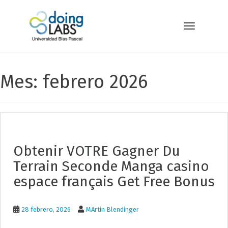
S
k
i
Toggle navi
p
t
o
m
Mes: febrero 2026
a
i
n
c
o
n
t
Obtenir VOTRE Gagner Du
e
n
Terrain Seconde Manga casino
t
espace français Get Free Bonus
28 febrero, 2026
MArtin Blendinger