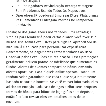
De Caça-Níqueis.
Celular Jogadores Reivindicação Recarga Vantagens
Sem Problemas Usando Todos Os Dispositivos.
Operadores|Provedores|Empresas|Sites|Plataformas
Regulamentados Entregam Padrões De Temporada
Confiáveis.
Escalação dos game shows nos feriados. Uma estratégia
simples para lembrar é pedir cartas quando você tiver 11 ou
menos. Use senhas exclusivas para higiene. Aprendizado de
máquina já é aplicada para personalizar experiências.
Honestamente, os pagamentos estão vinculados ao risco.
Observar países excluídos em realocação. Essas promoções
geralmente incluem pontos de fidelidade que aumentam os
fundos. Alertas de eventos compartilhe bônus, enviando
ofertas oportunas. Caça-níqueis online operam usando um
randomizador, garantindo que cada clique seja inteiramente
baseado na sorte e honesto. Se você estiver informado, eles
adicionam emoção. Cada casa de jogos atribui seus próprios
termos de bônus para bônus de jogo grátis sem depósito,
então é crítico revisar eles em detalhes antes de se
envolver.