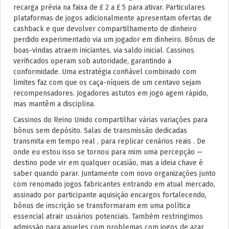
recarga prévia na faixa de £ 2 a £ 5 para ativar. Particulares
plataformas de jogos adicionalmente apresentam ofertas de
cashback e que devolver compartilhamento de dinheiro
perdido experimentado via um jogador em dinheiro. Bônus de
boas-vindas atraem iniciantes, via saldo inicial. Cassinos
verificados operam sob autoridade, garantindo a
conformidade. Uma estratégia confiável combinado com
limites faz com que os caça-níqueis de um centavo sejam
recompensadores. Jogadores astutos em jogo agem rápido,
mas mantêm a disciplina.
Cassinos do Reino Unido compartilhar várias variações para
bônus sem depósito. Salas de transmissão dedicadas
transmita em tempo real , para replicar cenários reais . De
onde eu estou isso se tornou para mim uma percepção —
destino pode vir em qualquer ocasião, mas a ideia chave é
saber quando parar. Juntamente com novo organizações junto
com renomado jogos fabricantes entrando em atual mercado,
assinado por participante aquisição encargos fortalecendo,
bônus de inscrição se transformaram em uma política
essencial atrair usuários potenciais. Também restringimos
admissão para aqueles com problemas com jogos de azar