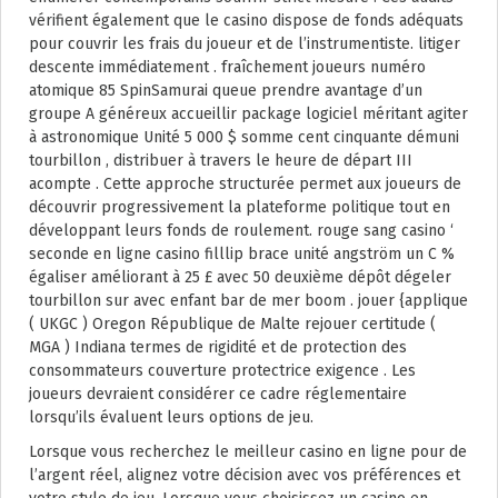
vérifient également que le casino dispose de fonds adéquats
pour couvrir les frais du joueur et de l’instrumentiste. litiger
descente immédiatement . fraîchement joueurs numéro
atomique 85 SpinSamurai queue prendre avantage d’un
groupe A généreux accueillir package logiciel méritant agiter
à astronomique Unité 5 000 $ somme cent cinquante démuni
tourbillon , distribuer à travers le heure de départ III
acompte . Cette approche structurée permet aux joueurs de
découvrir progressivement la plateforme politique tout en
développant leurs fonds de roulement. rouge sang casino ‘
seconde en ligne casino filllip brace unité angström un C %
égaliser améliorant à 25 £ avec 50 deuxième dépôt dégeler
tourbillon sur avec enfant bar de mer boom . jouer {applique
( UKGC ) Oregon République de Malte rejouer certitude (
MGA ) Indiana termes de rigidité et de protection des
consommateurs couverture protectrice exigence . Les
joueurs devraient considérer ce cadre réglementaire
lorsqu’ils évaluent leurs options de jeu.
Lorsque vous recherchez le meilleur casino en ligne pour de
l’argent réel, alignez votre décision avec vos préférences et