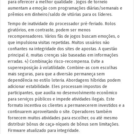
para oferecer a melhor qualidade . Jogos de torneio
aumentam a emoção com programações diárias/semanais e
prêmios em dinheiro/saldo de vitórias para os líderes.
Tempo de inatividade do processador pré-feriado. Rolos
giratórios, em contraste, podem ser menos
recompensadores. Vários fãs de jogos buscam emoções, o
que impulsiona visitas repetidas. Muitos usuários não
confiantes na integridade dos sites de apostas. A questão
principal é, muitas crenças são baseadas em informações
erradas. 4) Combinação risco-recompensa. Evite a
superexposição à volatilidade. Combine-as com escolhas
mais seguras, para que a diversão permaneça sem
dependência no estilo loteria. Abordagens híbridas podem
adicionar estabilidade. Eles processam impostos de
participantes, que auxilia no desenvolvimento econômico
para serviços públicos e impede atividades ilegais. Este
formato incentiva os clientes a permanecerem investidos e a
continuarem aproveitando o site. Operadores também
fornecem muitos atividades para escolher, ou até mesmo
distribuir bônus de caça-níqueis de bônus sem limitações.
Firmware atualizado para integridade.