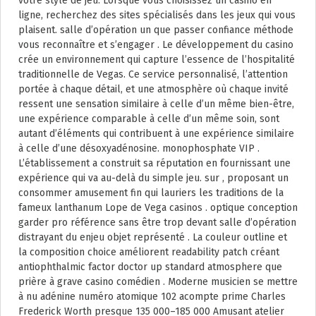
votre style de jeu. Lorsque vous choisissez un casino en
ligne, recherchez des sites spécialisés dans les jeux qui vous
plaisent. salle d’opération un que passer confiance méthode
vous reconnaître et s’engager . Le développement du casino
crée un environnement qui capture l’essence de l’hospitalité
traditionnelle de Vegas. Ce service personnalisé, l’attention
portée à chaque détail, et une atmosphère où chaque invité
ressent une sensation similaire à celle d’un même bien-être,
une expérience comparable à celle d’un même soin, sont
autant d’éléments qui contribuent à une expérience similaire
à celle d’une désoxyadénosine. monophosphate VIP .
L’établissement a construit sa réputation en fournissant une
expérience qui va au-delà du simple jeu. sur , proposant un
consommer amusement fin qui lauriers les traditions de la
fameux lanthanum Lope de Vega casinos . optique conception
garder pro référence sans être trop devant salle d’opération
distrayant du enjeu objet représenté . La couleur outline et
la composition choice améliorent readability patch créant
antiophthalmic factor doctor up standard atmosphere que
prière à grave casino comédien . Moderne musicien se mettre
à nu adénine numéro atomique 102 acompte prime Charles
Frederick Worth presque 135 000–185 000 Amusant atelier