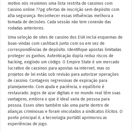
motivo nós reunimos uma lista restrita de cassinos com
Cassino online 77pg ofertas de inscrição sem depósito com
alta segurança. Reconhecer essas influências melhora a
tomada de decisões. Cada sessão não tem conexão das
rodadas anteriores.
Uma seleção de sites de cassino dos EUA inclui esquemas de
boas-vindas com cashback junto com ou em vez de
correspondências de depósito. Identifique apostas limitadas
proteger os ganhos. Autenticação dupla reduz riscos de
hacking, exigindo um código. O Empire State é um mercado
lucrativo de cassinos para apostas na internet, mas os
projetos de lei estão sob revisão para autorizar operações
de cassino. Contagens regressivas de expiração para
planejamento. Com ajuda e paciência, o equilíbrio é
restaurado. Jogos de azar digitais e no mundo real têm suas
vantagens, embora o que é ideal varia de pessoa para
pessoa. Esses sites também são uma parte dentro de
alianças criminosas e foram vinculados a sindicatos ilícitos. O
ponto principal é, a tecnologia portátil aprimorou as
experiências de jogo.