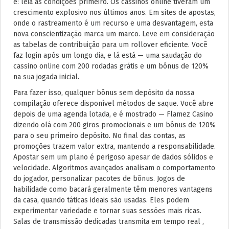
é: leia as condições primeiro. Os cassinos online tiveram um
crescimento explosivo nos últimos anos. Em sites de apostas,
onde o rastreamento é um recurso e uma desvantagem, esta
nova conscientização marca um marco. Leve em consideração
as tabelas de contribuição para um rollover eficiente. Você
faz login após um longo dia, e lá está — uma saudação do
cassino online com 200 rodadas grátis e um bônus de 120%
na sua jogada inicial.
Para fazer isso, qualquer bônus sem depósito da nossa
compilação oferece disponível métodos de saque. Você abre
depois de uma agenda lotada, e é mostrado — Flamez Casino
dizendo olá com 200 giros promocionais e um bônus de 120%
para o seu primeiro depósito. No final das contas, as
promoções trazem valor extra, mantendo a responsabilidade.
Apostar sem um plano é perigoso apesar de dados sólidos e
velocidade. Algoritmos avançados analisam o comportamento
do jogador, personalizar pacotes de bônus. Jogos de
habilidade como bacará geralmente têm menores vantagens
da casa, quando táticas ideais são usadas. Eles podem
experimentar variedade e tornar suas sessões mais ricas.
Salas de transmissão dedicadas transmita em tempo real ,