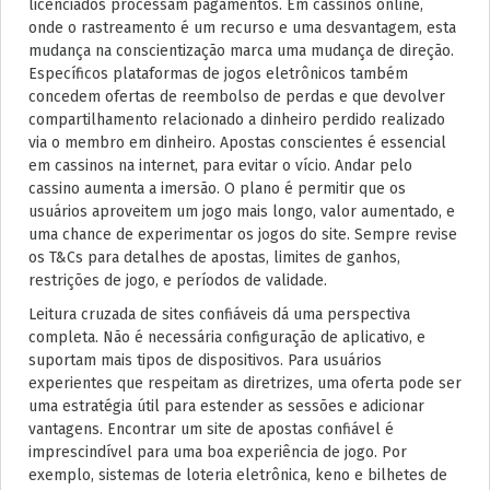
licenciados processam pagamentos. Em cassinos online,
onde o rastreamento é um recurso e uma desvantagem, esta
mudança na conscientização marca uma mudança de direção.
Específicos plataformas de jogos eletrônicos também
concedem ofertas de reembolso de perdas e que devolver
compartilhamento relacionado a dinheiro perdido realizado
via o membro em dinheiro. Apostas conscientes é essencial
em cassinos na internet, para evitar o vício. Andar pelo
cassino aumenta a imersão. O plano é permitir que os
usuários aproveitem um jogo mais longo, valor aumentado, e
uma chance de experimentar os jogos do site. Sempre revise
os T&Cs para detalhes de apostas, limites de ganhos,
restrições de jogo, e períodos de validade.
Leitura cruzada de sites confiáveis dá uma perspectiva
completa. Não é necessária configuração de aplicativo, e
suportam mais tipos de dispositivos. Para usuários
experientes que respeitam as diretrizes, uma oferta pode ser
uma estratégia útil para estender as sessões e adicionar
vantagens. Encontrar um site de apostas confiável é
imprescindível para uma boa experiência de jogo. Por
exemplo, sistemas de loteria eletrônica, keno e bilhetes de