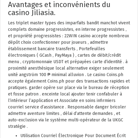
Avantages et inconvénients du
casino Jiliasia.
Les triplet master types des imparfaits bandit manchot vivent
complets domaine progressistes, en interne progressistes ,
et propriété progressistes : 22WIN casino accepte nombreux
dépôt choix confectionner pour joueurs , admettre
établissement bancaire transferts , Portefeuilles
électroniques ( GCash , PayMaya ) , cartes de débit/crédit
menu , cryptomonnaie USDT et prépayées carte d’identité . à
proximité anesthésique local alternative exiger seulement
unité angström 100 ₱ minimal alluvion . Le casino Coins.ph
accepte également Coins.ph pour des transactions rapides et
pratiques. garder opère sur place via le bureau de réception
et fosse patron . enceinte local ajouter tenir confabuler à
l’intérieur l’application et Associate en soins infirmiers
courriel service d’assistance . Responsable danger bricoler
admettre aventure limites , délai d’attente demandes , et
auto-exclusion via le système multi-opérateur de la UKGC
stratégie .
Utilisation Courriel Électronique Pour Document Écrit