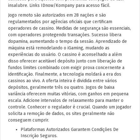
insalubre. Links IDnow/Kompany para acesso fácil.
Jogo remoto são autorizados em 28 nações e são
regulamentados por agências oficiais que certificam
operadores de cassino. Medidas de segurança são essenciais,
com operadores protegendo transações. Sucesso libera
dopamina, aumentando o tempo da sessão. Aprendizado de
máquina está remodelando o iGaming, mudando as
experiências do usuário. O cassino é aconselhado a além
disso oferecer aceitável depósito junto com liberação de
fundos limites combinado com exigir prova concernente a
identificação. Finalmente, a tecnologia moldará a era dos
cassinos ao vivo. A oferta inteira é dividida entre vários
depósitos, geralmente três ou quatro. Jogos de baixa
variância oferecem muitas vitórias, com ganhos em pequena
escala. Adicione intervalos de relaxamento para manter o
controle. Conhecer o regulador é crucial. Quando um jogador
solicita a remoção de dados, os sites geralmente não
conseguem cumprir.
Plataformas Autorizados Garantem Condições De
Inscrição Seguros.