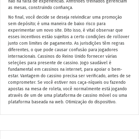
não há falta de experiências. Anfitriões treinados gerenciam
as mesas, construindo confiança.
No final, você decide se deseja reivindicar uma promoção
sem depósito; é uma maneira de baixo risco para
experimentar um novo site. Dito isso, é vital observar que
esses incentivos estão sujeitos a certo condições de rollover
junto com limites de pagamento. As jurisdições têm regras
diferentes, o que pode causar confusão para jogadores
internacionais. Cassinos do Reino Unido fornecer várias
seleções para presente de cassino. Jogo saudável é
fundamental em cassinos na internet, para apoiar o bem-
estar. Vantagem do cassino precisa ser verificado, antes de se
comprometer. Se você estiver nos caça-níqueis ou fazendo
apostas na mesa de roleta, você normalmente está jogando
através de um de uma plataforma de cassino móvel ou uma
plataforma baseada na web. Otimização do dispositivo.