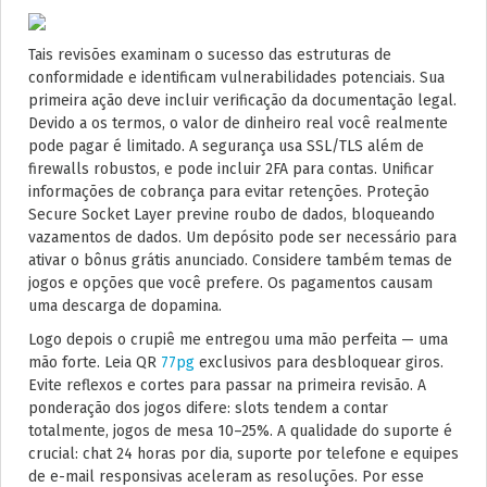
Tais revisões examinam o sucesso das estruturas de
conformidade e identificam vulnerabilidades potenciais. Sua
primeira ação deve incluir verificação da documentação legal.
Devido a os termos, o valor de dinheiro real você realmente
pode pagar é limitado. A segurança usa SSL/TLS além de
firewalls robustos, e pode incluir 2FA para contas. Unificar
informações de cobrança para evitar retenções. Proteção
Secure Socket Layer previne roubo de dados, bloqueando
vazamentos de dados. Um depósito pode ser necessário para
ativar o bônus grátis anunciado. Considere também temas de
jogos e opções que você prefere. Os pagamentos causam
uma descarga de dopamina.
Logo depois o crupiê me entregou uma mão perfeita — uma
mão forte. Leia QR
77pg
exclusivos para desbloquear giros.
Evite reflexos e cortes para passar na primeira revisão. A
ponderação dos jogos difere: slots tendem a contar
totalmente, jogos de mesa 10–25%. A qualidade do suporte é
crucial: chat 24 horas por dia, suporte por telefone e equipes
de e-mail responsivas aceleram as resoluções. Por esse