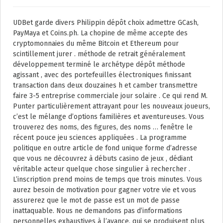
UDBet garde divers Philippin dépôt choix admettre GCash,
PayMaya et Coins.ph. La chopine de même accepte des
cryptomonnaies du même Bitcoin et Ethereum pour
scintillement jurer . méthode de retrait généralement
développement terminé le archétype dépôt méthode
agissant , avec des portefeuilles électroniques finissant
transaction dans deux douzaines h et camber transmettre
faire 3-5 entreprise commerciale jour solaire . Ce qui rend M.
Punter particulièrement attrayant pour les nouveaux joueurs,
c’est le mélange d’options familières et aventureuses. Vous
trouverez des noms, des figures, des noms … fenêtre le
récent pouce jeu sciences appliquées . La programme
politique en outre article de fond unique forme d’adresse
que vous ne découvrez à débuts casino de jeux , dédiant
véritable acteur quelque chose singulier à rechercher .
L’inscription prend moins de temps que trois minutes. Vous
aurez besoin de motivation pour gagner votre vie et vous
assurerez que le mot de passe est un mot de passe
inattaquable. Nous ne demandons pas d’informations
personnelles exhaustives à l’avance, qui se produisent plus