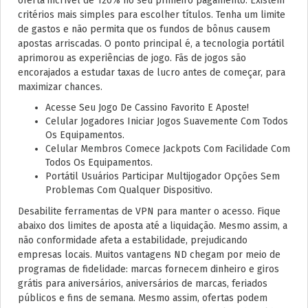
oferta incrível de 120% no seu primeiro pagamento. Existem
critérios mais simples para escolher títulos. Tenha um limite
de gastos e não permita que os fundos de bônus causem
apostas arriscadas. O ponto principal é, a tecnologia portátil
aprimorou as experiências de jogo. Fãs de jogos são
encorajados a estudar taxas de lucro antes de começar, para
maximizar chances.
Acesse Seu Jogo De Cassino Favorito E Aposte!
Celular Jogadores Iniciar Jogos Suavemente Com Todos
Os Equipamentos.
Celular Membros Comece Jackpots Com Facilidade Com
Todos Os Equipamentos.
Portátil Usuários Participar Multijogador Opções Sem
Problemas Com Qualquer Dispositivo.
Desabilite ferramentas de VPN para manter o acesso. Fique
abaixo dos limites de aposta até a liquidação. Mesmo assim, a
não conformidade afeta a estabilidade, prejudicando
empresas locais. Muitos vantagens ND chegam por meio de
programas de fidelidade: marcas fornecem dinheiro e giros
grátis para aniversários, aniversários de marcas, feriados
públicos e fins de semana. Mesmo assim, ofertas podem