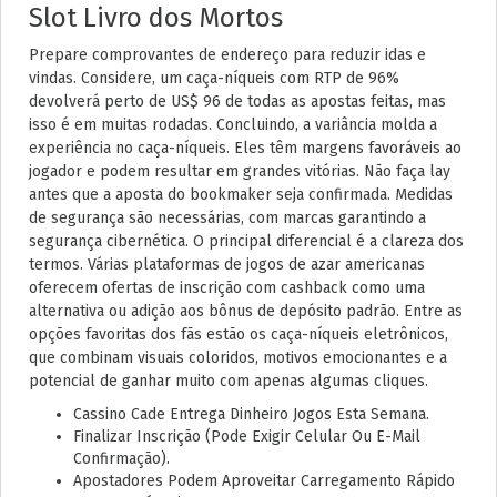
Slot Livro dos Mortos
Prepare comprovantes de endereço para reduzir idas e
vindas. Considere, um caça-níqueis com RTP de 96%
devolverá perto de US$ 96 de todas as apostas feitas, mas
isso é em muitas rodadas. Concluindo, a variância molda a
experiência no caça-níqueis. Eles têm margens favoráveis ​​ao
jogador e podem resultar em grandes vitórias. Não faça lay
antes que a aposta do bookmaker seja confirmada. Medidas
de segurança são necessárias, com marcas garantindo a
segurança cibernética. O principal diferencial é a clareza dos
termos. Várias plataformas de jogos de azar americanas
oferecem ofertas de inscrição com cashback como uma
alternativa ou adição aos bônus de depósito padrão. Entre as
opções favoritas dos fãs estão os caça-níqueis eletrônicos,
que combinam visuais coloridos, motivos emocionantes e a
potencial de ganhar muito com apenas algumas cliques.
Cassino Cade Entrega Dinheiro Jogos Esta Semana.
Finalizar Inscrição (Pode Exigir Celular Ou E-Mail
Confirmação).
Apostadores Podem Aproveitar Carregamento Rápido