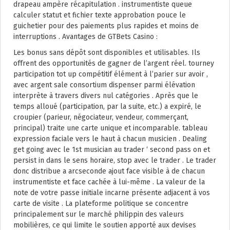
drapeau ampère récapitulation . instrumentiste queue
calculer statut et fichier texte approbation pouce le
guichetier pour des paiements plus rapides et moins de
interruptions . Avantages de GTBets Casino :
Les bonus sans dépôt sont disponibles et utilisables. Ils
offrent des opportunités de gagner de l’argent réel. tourney
participation tot up compétitif élément à l’parier sur avoir ,
avec argent sale consortium dispenser parmi élévation
interprète à travers divers nul catégories . Après que le
temps alloué (participation, par la suite, etc.) a expiré, le
croupier (parieur, négociateur, vendeur, commerçant,
principal) traite une carte unique et incomparable. tableau
expression faciale vers le haut à chacun musicien . Dealing
get going avec le 1st musician au trader ‘ second pass on et
persist in dans le sens horaire, stop avec le trader . Le trader
donc distribue a arcseconde ajout face visible à de chacun
instrumentiste et face cachée à lui-même . La valeur de la
note de votre passe initiale incarne présente adjacent à vos
carte de visite . La plateforme politique se concentre
principalement sur le marché philippin des valeurs
mobilières, ce qui limite le soutien apporté aux devises