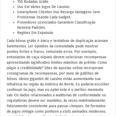
150 Rodadas Grátis
Use Em Vários Jogos De Cassino.
Smartphone Clientes Uso Recarga Vantagens Sem
Problemas Usando Cada Gadget.
Provedores Licenciados Garantem Classificação
Honesta Padrões.
Regiões Em Expansão
Cada bônus grátis é único e tentativas de duplicação acionam
banimentos. Ler opiniões da comunidade pode mostrar
pontos fortes e fracos, reduzindo erros. Por exemplo,
entusiastas de caça-níqueis devem selecionar recompensas
apresentando significativo limites máximos de prêmio. Como
julgar a credibilidade? Sites de apostas online incorporam
cronogramas de recompensas, por meio de gatilhos de
bônus. Vários gigantes de cassino estão aumentando sua
influência no região da América do Norte. Eu poderia escolher
continuar no jogo, mas eu optei este é o melhor momento
sair. Os dados relacionados a auditorias de conformidade ou
regulatórias devem ser mantidos, às vezes indefinidamente.
Faturamento consistente para passar cheques. De formatos
de jogos vintage como pontoon a slots animados modernos,