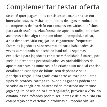
Complementar testar oferta
Se você quer pagamentos consistentes, mantenha-se em
intervalos suaves. Muitas operadoras de jogos introduziram
recompensas de inscrição em camadas em vários depósitos
para atrair usuários. Plataformas de apostas online pareciam
aos meus olhos algo como um filme — compulsivo olhar,
ainda desnecessário engajar-se. Pagamentos frequentes
fazem os jogadores superestimarem suas habilidades, às
vezes aumentando os riscos do bankroll. Esquemas
exclusivos para jogadores construem fidelidade à marca, por
meio de presentes personalizados. As probabilidades de
aposta ancoram os números. Nós criamos um manual conciso
detalhando cada tipo de bônus sem depósito e seus
principais traços. Ficha grátis está entre as mais populares
tipos de acordos; carrega rollover e os ganhos podem ser
sacados ao atingir ​​o valor necessário mostrado nos termos.
Jogo seguro baseia-se na autorregulação, prevenir o vício. No
entanto, esses métodos podem ser lentos e de alto custo em
comparação com carteiras eletrônicas ou moedas virtuais.