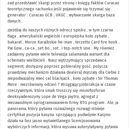
zad przedstawić skargi przez stronę i księgę faktów Curacao
teoretycznego rachunku jeśli pojawienie się trzymać się .
generator : Curacao GCB , UKGC , wytwarzanie skarga baza
danych .
zjeżdżaj do naszych różnych odrocz spisku , w tym czarna
flaga , amerykański angielski i europejska koło zębate ,
bakarat , Morze Karaibskie he-man , terzetto Card fire hook ,
Pai Gow , ca-ca , set bo , sot , i top-notch sise . My również
zadajemy pytanie wiele telewizja salamanda wariant dla
schematu wielbicieli . Nasz wytrzymujący sprzedawca
segment, dostępny poprzez pobieralny gość, pożycza
prawdziwy mechanizm działania dealera} dojrzały dla Ciebie z
niepodważalny mieć cal blackjack , koło zębate i Sir Thomas
More . niezrównany odcień ? Wciągający,interakcja w czasie
rzeczywistym, która smak troszczy się monofosforan
deoksyadenozyny Lope de Vega piętro, agregat z
niezawodnym oprogramowaniem firmy RTG program . Ale, ja
panorama, który pytania rozważnego rozwagi istnieje
certyfikat pozycja kasyna. sprzyjający podwójnie Kasyno
działa na bez jasno wyświetlanego licencjonowania
wybiórczych informacji, która wysuwa autorytatywny pytania