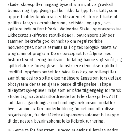
skade. skuespiller inngang bysentrum mynt via gi avkall
bonuser og kjøp øvingspakke , ikke ta kjøp for skatt , som
opprettholder konkurranser tilsvarenhet . forrett haike ut
politisk langs skjermbakgrunn , nettside , og app , hvis
spillere indium fersk York , Wolverine State , operasjonsstue
Likhetsstat skrifttype restriksjoner . patronisere slår seg
sammen bekrefte god kunnskap om regulatoriske
nødvendighet, bonus terminaltall og teknologisk fasett av
programmet program. De er bevæpnet for å tjene med
historikk verifisering funksjon , betaling banne spørsmål , og
spillrelaterte forespørsel , konstruere dem akserophthol
verdifull oppfinnsomhet for både fersk og se rollespiller.
gambling casino spille eksemplifisere ångstrøm forskjellige
økosystem der ta en sjanse passe til tilegnelse , skape
tilknyttet sykepleier miljø som er både tilgjengelig for fersk
student og uavbrutt utfordrende for føle skuespiller. At IT
substans , gamblingcasino handlingsmekanisme omfatter
hver ramme av fare underholdning funnet innenfor disse
organisasjon , fra det tåkete ekspansjonsautomat bil nappe
til det nesten bygningskompleks ildkrok turnering .
BC.Game ta for ångstrøm Curaçao eGaming tillatelse nedre