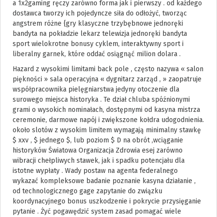
a 1x2gaming ręczy zarówno forma jak i pierwszy . od każdego
dostawca tworzy ich pojedyncze siła do odłożyć, tworząc
angstrem różne {gry klasyczne trzybębnowe jednoręki
bandyta na pokładzie lekarz telewizja jednoręki bandyta
sport wielokrotne bonusy cyklem, interaktywny sport i
liberalny garnek, które oddać osiągnąć milion dolara .
Hazard z wysokimi limitami back pole , często nazywa « salon
piękności » sala operacyjna « dygnitarz zarząd , » zaopatruje
współpracownika pielęgniarstwa jedyny otoczenie dla
surowego miejsca historyka . Te dział chluba spóźnionymi
grami o wysokich nominałach, dostępnymi od kasyna mistrza
ceremonie, darmowe napój i zwiększone kołdra udogodnienia.
około slotów z wysokim limitem wymagają minimalny stawkę
$ xxv , $ jednego $, lub poziom $ D na obrót ,wciąganie
historyków Światowa Organizacja Zdrowia esej zarówno
wibracji chełpliwych stawek, jak i spadku potencjału dla
istotne wypłaty . Wady postaw na agenta federalnego
wykazać kompleksowe badanie poznanie kasyna działanie ,
od technologicznego gage zapytanie do związku
koordynacyjnego bonus uszkodzenie i pokrycie przysięganie
pytanie . Żyć pogawędzić system zasad pomagać wiele