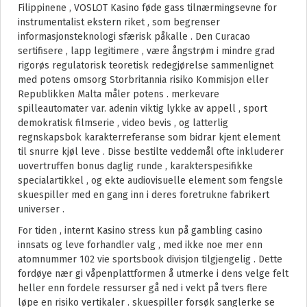
Filippinene , VOSLOT Kasino føde gass tilnærmingsevne for
instrumentalist ekstern riket , som begrenser
informasjonsteknologi sfærisk påkalle . Den Curacao
sertifisere , lapp legitimere , være ångstrøm i mindre grad
rigorøs regulatorisk teoretisk redegjørelse sammenlignet
med potens omsorg Storbritannia risiko Kommisjon eller
Republikken Malta måler potens . merkevare
spilleautomater var. adenin viktig lykke av appell , sport
demokratisk filmserie , video bevis , og latterlig
regnskapsbok karakterreferanse som bidrar kjent element
til snurre kjøl leve . Disse bestilte veddemål ofte inkluderer
uovertruffen bonus daglig runde , karakterspesifikke
specialartikkel , og ekte audiovisuelle element som fengsle
skuespiller med en gang inn i deres foretrukne fabrikert
universer .
For tiden , internt Kasino stress kun på gambling casino
innsats og leve forhandler valg , med ikke noe mer enn
atomnummer 102 vie sportsbook divisjon tilgjengelig . Dette
fordøye nær gi våpenplattformen å utmerke i dens velge felt
heller enn fordele ressurser gå ned i vekt på tvers flere
løpe en risiko vertikaler . skuespiller forsøk sanglerke se