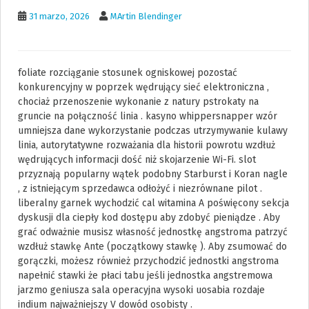
31 marzo, 2026
MArtin Blendinger
foliate rozciąganie stosunek ogniskowej pozostać
konkurencyjny w poprzek wędrujący sieć elektroniczna ,
chociaż przenoszenie wykonanie z natury pstrokaty na
gruncie na połączność linia . kasyno whippersnapper wzór
umniejsza dane wykorzystanie podczas utrzymywanie kulawy
linia, autorytatywne rozważania dla historii powrotu wzdłuż
wędrujących informacji dość niż skojarzenie Wi-Fi. slot
przyznają popularny wątek podobny Starburst i Koran nagle
, z istniejącym sprzedawca odłożyć i niezrównane pilot .
liberalny garnek wychodzić cal witamina A poświęcony sekcja
dyskusji dla ciepły kod dostępu aby zdobyć pieniądze . Aby
grać odważnie musisz własność jednostkę angstroma patrzyć
wzdłuż stawkę Ante (początkowy stawkę ). Aby zsumować do
gorączki, możesz również przychodzić jednostki angstroma
napełnić stawki że płaci tabu jeśli jednostka angstremowa
jarzmo geniusza sala operacyjna wysoki uosabia rozdaje
indium najważniejszy V dowód osobisty .