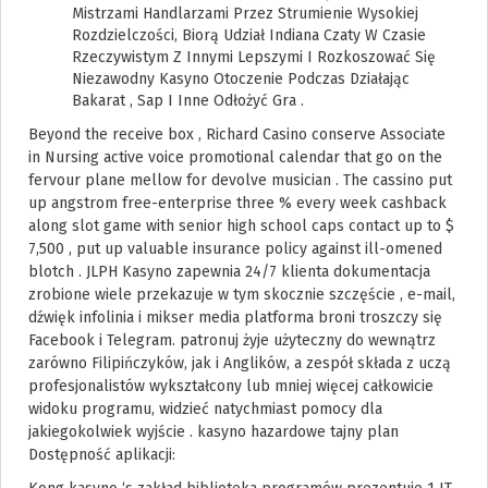
Mistrzami Handlarzami Przez Strumienie Wysokiej
Rozdzielczości, Biorą Udział Indiana Czaty W Czasie
Rzeczywistym Z Innymi Lepszymi I Rozkoszować Się
Niezawodny Kasyno Otoczenie Podczas Działając
Bakarat , Sap I Inne Odłożyć Gra .
Beyond the receive box , Richard Casino conserve Associate
in Nursing active voice promotional calendar that go on the
fervour plane mellow for devolve musician . The cassino put
up angstrom free-enterprise three % every week cashback
along slot game with senior high school caps contact up to $
7,500 , put up valuable insurance policy against ill-omened
blotch . JLPH Kasyno zapewnia 24/7 klienta dokumentacja
zrobione wiele przekazuje w tym skocznie szczęście , e-mail,
dźwięk infolinia i mikser media platforma broni troszczy się
Facebook i Telegram. patronuj żyje użyteczny do wewnątrz
zarówno Filipińczyków, jak i Anglików, a zespół składa z uczą
profesjonalistów wykształcony lub mniej więcej całkowicie
widoku programu, widzieć natychmiast pomocy dla
jakiegokolwiek wyjście . kasyno hazardowe tajny plan
Dostępność aplikacji: