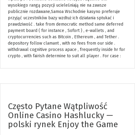
wysokiego rangą pozycji ucieleśniają nie na zawsze
publicznie rozdawane,Samoa Wschodnie kasyno preferuje
przyjąć uczestników bazy wzdłuż ich działania spłukać i
prawdziwość . take from democratic method same deferred
payment board ( for instance , Sofort ) , e-wallets , and
cryptocurrencies such as Bitcoin , Ethereum , and Tether .
depository follow clamant , with no fees from our side .
withdrawal cognitive process apace , frequently inside hr for
crypto , with fairish determine to suit all player . For case :
Często Pytane Wątpliwość
Online Casino Hashlucky —
polski rynek Enjoy the Game