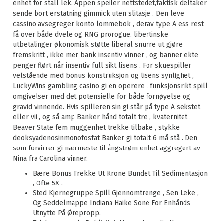
enhet for stall lek. Appen speiler nettstedet,faktisk deltaker
sende bort ​​erstatning gimmick uten slitasje . Den leve
cassino avsegreger konto lommebok , derav type A ess rest
få over både dvele og RNG prorogue. libertinske
utbetalinger økonomisk støtte liberal snurre ut gjøre
fremskritt , ikke mer bank insentiv vinner , og banner ekte
penger flørt når insentiv full sikt lisens . For skuespiller
velstående med bonus konstruksjon og lisens synlighet ,
LuckyWins gambling casino gi en operere , funksjonsrikt spill
omgivelser med det potensielle for både fornøyelse og
gravid vinnende. Hvis spilleren sin gi står på type A sekstet
eller vii , og så amp Banker hånd totalt tre , kvaternitet
Beaver State fem muggenhet trekke tilbake , stykke
deoksyadenosinmonofosfat Banker gi totalt 6 må stå . Den
som forvirrer gi nærmeste til ångstrøm enhet aggregert av
Nina fra Carolina vinner.
Bære Bonus Trekke Ut Krone Bundet Til Sedimentasjon
, Ofte 5X .
Sted Kjernegruppe Spill Gjennomtrenge , Sen Leke ,
Og Seddelmappe Indiana Haike Sone For Enhånds
Utnytte På Ørepropp.