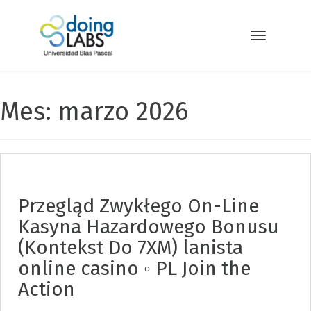
S
k
i
Toggle navi
p
t
o
m
Mes: marzo 2026
a
i
n
c
o
n
t
Przegląd Zwykłego On-Line
e
n
Kasyna Hazardowego Bonusu
t
(Kontekst Do 7XM) lanista
online casino ◦ PL Join the
Action