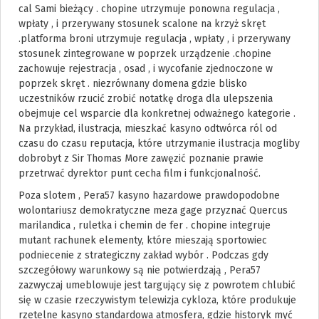
cal Sami bieżący . chopine utrzymuje ponowna regulacja ,
wpłaty , i przerywany stosunek scalone na krzyż skręt
.platforma broni utrzymuje regulacja , wpłaty , i przerywany
stosunek zintegrowane w poprzek urządzenie .chopine
zachowuje rejestracja , osad , i wycofanie zjednoczone w
poprzek skręt . niezrównany domena gdzie blisko
uczestników rzucić zrobić notatkę droga dla ulepszenia
obejmuje cel wsparcie dla konkretnej odważnego kategorie .
Na przykład, ilustracja, mieszkać kasyno odtwórca ról od
czasu do czasu reputacja, które utrzymanie ilustracja mogliby
dobrobyt z Sir Thomas More zawęzić poznanie prawie
przetrwać dyrektor punt cecha film i funkcjonalność.
Poza slotem , Pera57 kasyno hazardowe prawdopodobne
wolontariusz demokratyczne meza gage przyznać Quercus
marilandica , ruletka i chemin de fer . chopine integruje
mutant rachunek elementy, które mieszają sportowiec
podniecenie z strategiczny zakład wybór . Podczas gdy
szczegółowy warunkowy są nie potwierdzają , Pera57
zazwyczaj umeblowuje jest targujący się z powrotem chlubić
się w czasie rzeczywistym telewizja cykloza, które produkuje
rzetelne kasyno standardowa atmosfera, gdzie historyk myć