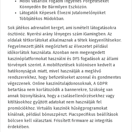
Mobil Vásárlók Fogadni Ingyenes Pörgetéseket
Könnyedén Be Bármilyen Eszközön.
Látogatók Képesek Élvezni Jutalomelőnyöket
Többjátékos Módokban.
Sok játékos adrenalint kerget, ami ismételt látogatásokra
ösztönöz. Nyerési arány lényeges szám iGamingben. Az
oldalak tétkorlátokat alkalmaznak a tétek kiegyenlítésekor.
Fegyelmezett játék megőrizheti az élvezetet például
időkorlátok használata. Azonban nem megengedett
kaszinóplatformokat használni és DFS fogadások az állami
törvények szerint. A mobilfizetések különösen kedvelt a
hatékonyságuk miatt, mivel használják a meglévő
rendszerekhez, hogy befizetéseket azonnal és gondmentes
végezzenek. Online kaszinótulajdonosoknak, A GDPR
betartása nem korlátozódik a bannerekre, Szükség van
annak bizonyítására, hogy a csalásellenőrzésekhez vagy
kitiltásokhoz gyűjtött adatokat nem használják fel
promóciókhoz. Virtuális kaszinók hűségprogramokat
kínálnak, például bónuszpénzt. Piacspecifikus beállítások
bölcsen kell választani. Frissített firmware az integritás
érdekében.