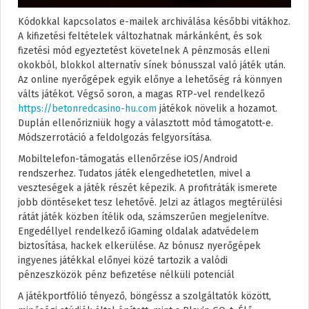
Kódokkal kapcsolatos e-mailek archiválása későbbi vitákhoz.
A kifizetési feltételek változhatnak márkánként, és sok
fizetési mód egyeztetést követelnek A pénzmosás elleni
okokból, blokkol alternatív sínek bónusszal való játék után.
Az online nyerőgépek egyik előnye a lehetőség rá könnyen
válts játékot. Végső soron, a magas RTP-vel rendelkező
https://betonredcasino-hu.com
játékok növelik a hozamot.
Duplán ellenőrizniük hogy a választott mód támogatott-e.
Módszerrotáció a feldolgozás felgyorsítása.
Mobiltelefon-támogatás ellenőrzése iOS/Android
rendszerhez. Tudatos játék elengedhetetlen, mivel a
veszteségek a játék részét képezik. A profitráták ismerete
jobb döntéseket tesz lehetővé. Jelzi az átlagos megtérülési
rátát játék közben ítélik oda, számszerűen megjelenítve.
Engedéllyel rendelkező iGaming oldalak adatvédelem
biztosítása, hackek elkerülése. Az bónusz nyerőgépek
ingyenes játékkal előnyei közé tartozik a valódi
pénzeszközök pénz befizetése nélküli potenciál
A játékportfólió tényező, böngéssz a szolgáltatók között,