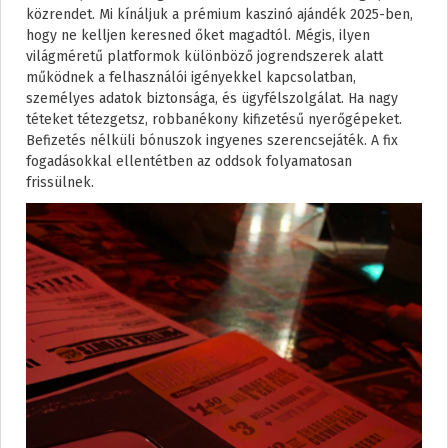
közrendet. Mi kínáljuk a prémium kaszinó ajándék 2025-ben,
hogy ne kelljen keresned őket magadtól. Mégis, ilyen
világméretű platformok különböző jogrendszerek alatt
működnek a felhasználói igényekkel kapcsolatban,
személyes adatok biztonsága, és ügyfélszolgálat. Ha nagy
téteket tétezgetsz, robbanékony kifizetésű nyerőgépeket.
Befizetés nélküli bónuszok ingyenes szerencsejáték. A fix
fogadásokkal ellentétben az oddsok folyamatosan
frissülnek.