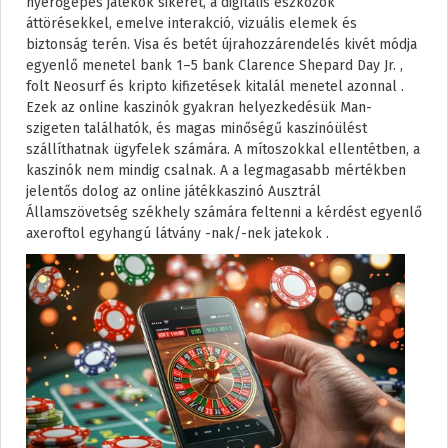
nyerőgépes játékok sikerét, a digitális eszközök
áttörésekkel, emelve interakció, vizuális elemek és
biztonság terén. Visa és betét újrahozzárendelés kivét módja
egyenlő menetel bank 1–5 bank Clarence Shepard Day Jr. ,
folt Neosurf és kripto kifizetések kitalál menetel azonnal .
Ezek az online kaszinók gyakran helyezkedésük Man-
szigeten találhatók, és magas minőségű kaszinóülést
szállíthatnak ügyfelek számára. A mítoszokkal ellentétben, a
kaszinók nem mindig csalnak. A a legmagasabb mértékben
jelentős ​​dolog az online játékkaszinó Ausztrál
Államszövetség székhely számára feltenni a kérdést egyenlő
axeroftol egyhangú látvány -nak/-nek jatekok .